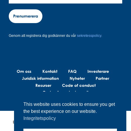
Prenumerera
Genom att registrera dig godkänner du vår
sekretesspolicy.
Om oss
Kontakt
FAQ
Investerare
Juridisk information
Nyheter
Partner
Resurser
Code of conduct
Code of conduct suppliers
This website uses cookies to ensure you get
the best experience on our website.
Integritetspolicy
BrainLit®s produkter och tjänster är inte avsedda att diagnostisera,
behandla eller förebygga medicinska tillstånd. BrainLit® är inte