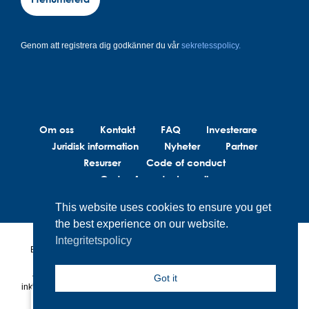
Genom att registrera dig godkänner du vår
sekretesspolicy.
Om oss
Kontakt
FAQ
Investerare
Juridisk information
Nyheter
Partner
Resurser
Code of conduct
Code of conduct suppliers
This website uses cookies to ensure you get
the best experience on our website.
Integritetspolicy
BrainLit®s produkter och tjänster är inte avsedda att diagnostisera,
behandla eller förebygga medicinska tillstånd. BrainLit® är inte
ansvarig för hälsorelaterade beslut som fattas av slutanvändaren,
Got it
inklusive sjukvårdspersonal, när de använder BrainLit®-produkter och -
tjänster.
Sweden