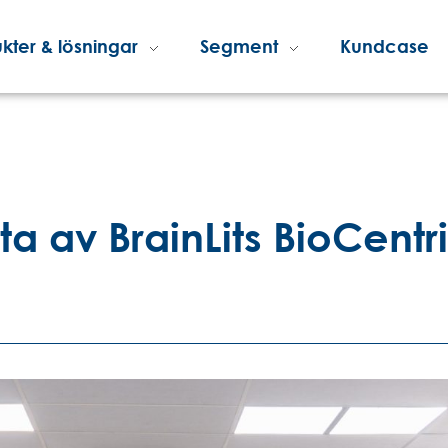
kter & lösningar
Segment
Kundcase
ta av BrainLits BioCentr