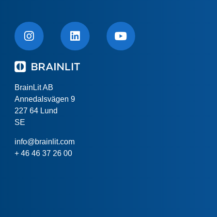
BrainLit AB
Annedalsvägen 9
227 64 Lund
SE
info@brainlit.com
+ 46 46 37 26 00