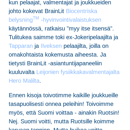
kun pelaajat, valmentajat ja joukkueiden
johto kokevat BrainLit
Biocentriska
TM
belysning
-hyvinvointivalaistuksen
käytännössä, ratkaisu "myy itse itsensä".
Tulitukea saimme toki ex-Jokeripelaajilta ja
Tapparan
ja
Ilveksen
pelaajilta, joilla on
omakohtaista kokemusta aiheesta. Ja
tietysti BrainLit -asiantuntijapaneeliin
kuuluvalta
Leijonien fysiikkakavalmentajalta
Hero Malilta
.
Ennen kisoja toivotimme kaikille joukkueille
tasapuolisesti onnea peleihin! Toivoimme
myös, että Suomi voittaa - ainakin Ruotsin!
Nej. Suomi voitti, mutta Ruotsille koimme
karvaan tappion. Mutta huikea voitto