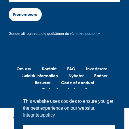
Prenumerera
Genom att registrera dig godkänner du vår
sekretesspolicy.
Om oss
Kontakt
FAQ
Investerare
Juridisk information
Nyheter
Partner
Resurser
Code of conduct
Code of conduct suppliers
This website uses cookies to ensure you get
the best experience on our website.
Integritetspolicy
BrainLit®s produkter och tjänster är inte avsedda att diagnostisera,
behandla eller förebygga medicinska tillstånd. BrainLit® är inte