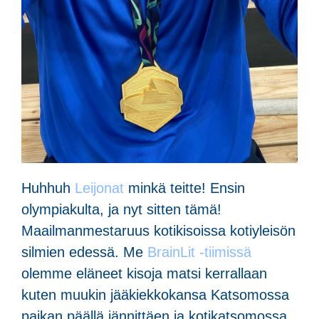
Huhhuh
Leijonat
minkä teitte! Ensin
olympiakulta, ja nyt sitten tämä!
Maailmanmestaruus kotikisoissa kotiyleisön
silmien edessä. Me
BrainLit -tiimissä
olemme eläneet kisoja matsi kerrallaan
kuten muukin jääkiekkokansa Katsomossa
paikan päällä jännittäen ja kotikatsomossa