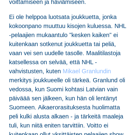
voittamiseen ja häviämiseen.
Ei ole helppoa luotsata joukkuetta, jonka
kokoonpano muuttuu kisojen kuluessa. NHL
-pelaajien mukaantulo "kesken kaiken" ei
kuitenkaan sotkenut joukkuetta tai peliä,
vaan vei sen uudelle tasolle. Maalitilastoja
katsellessa on selvää, että NHL -
vahvistusten, kuten
Mikael Granlundin
merkitys joukkueelle oli tärkeä. Granlund oli
vedossa, kun Suomi kohtasi Latvian vain
päiväää sen jälkeen, kun hän oli lentänyt
Suomeen. Aikaerorasituksesta huolimatta
peli kulki alusta alkaen - ja tärkeitä maaleja
tuli, kun niitä eniten tarvittiin. Voitto ei
kuitenkaan ollut yksittäisten pelaajien show,