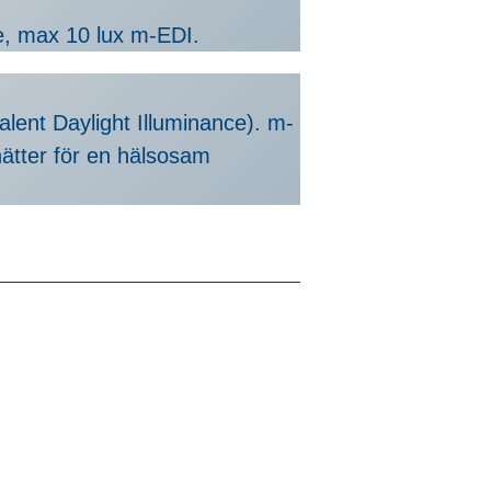
se, max 10 lux m-EDI.
lent Daylight Illuminance). m-
nätter för en hälsosam