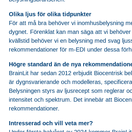
Olika ljus för olika tidpunkter
För att må bra behöver vi inomhusbelysning me
dygnet. Förenklat kan man säga att vi behöver hö
kvällstid behöver vi en belysning med svag ljus
rekommendationer för m-EDI under dessa förhål
Högre standard än de nya rekommendation
BrainLit har sedan 2012 erbjudit Biocentrisk b
är dygnsvarierande och modelleras, specificera
Belysningen styrs av ljusrecept som reglerar och 
intensitet och spektrum. Det innebär att Bioce
rekommendationer.
Intresserad och vill veta mer?
Under första halvåret av 2024 kommer BrainLit