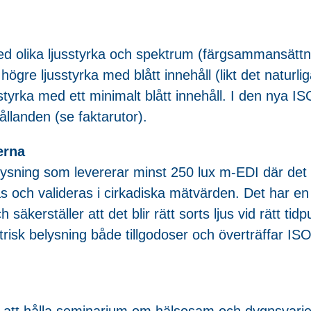
d olika ljusstyrka och spektrum (färgsammansättn
gre ljusstyrka med blått innehåll (likt det naturli
styrka med ett minimalt blått innehåll. I den nya IS
landen (se faktarutor).
erna
elysning som levererar minst 250 lux m-EDI där det
s och valideras i cirkadiska mätvärden. Det har en
säkerställer att det blir rätt sorts ljus vid rätt ti
ntrisk belysning både tillgodoser och överträffar
 att hålla seminarium om hälsosam och dygnsvarier