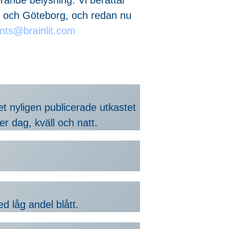
ö och Göteborg, och redan nu
nts@brainlit.com
t nyligen publicerade utkastet
r dag, kväll och natt.
d låg andel blått.