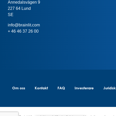
Annedalsvägen 9
227 64 Lund
SE
info@brainlit.com
+ 46 46 37 26 00
Om oss
Kontakt
FAQ
Investerare
Juridis