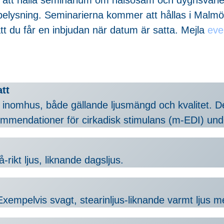
 belysning. Seminarierna kommer att hållas i Malm
t du får en inbjudan när datum är satta. Mejla
eve
tt
 inomhus, både gällande ljusmängd och kvalitet. De
ommendationer för cirkadisk stimulans (m-EDI) unde
ikt ljus, liknande dagsljus.
empelvis svagt, stearinljus-liknande varmt ljus me