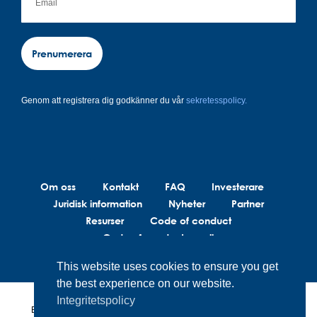
Prenumerera
Genom att registrera dig godkänner du vår
sekretesspolicy.
Om oss
Kontakt
FAQ
Investerare
Juridisk information
Nyheter
Partner
Resurser
Code of conduct
Code of conduct suppliers
This website uses cookies to ensure you get
the best experience on our website.
Integritetspolicy
BrainLit®s produkter och tjänster är inte avsedda att diagnostisera,