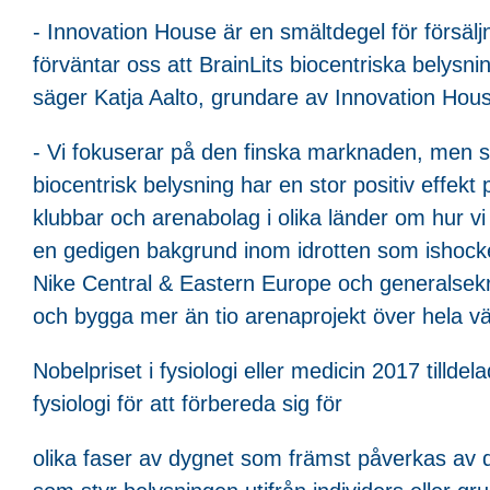
- Innovation House är en smältdegel för försälj
förväntar oss att BrainLits biocentriska belys
säger Katja Aalto, grundare av Innovation Hou
- Vi fokuserar på den finska marknaden, men sik
biocentrisk belysning har en stor positiv effek
klubbar och arenabolag i olika länder om hur v
en gedigen bakgrund inom idrotten som ishockey
Nike Central & Eastern Europe och generalsekr
och bygga mer än tio arenaprojekt över hela vä
Nobelpriset i fysiologi eller medicin 2017 tilld
fysiologi för att förbereda sig för
olika faser av dygnet som främst påverkas av d