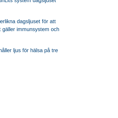
ainLits system dagsljuset
rlikna dagsljuset för att
et gäller immunsystem och
ller ljus för hälsa på tre