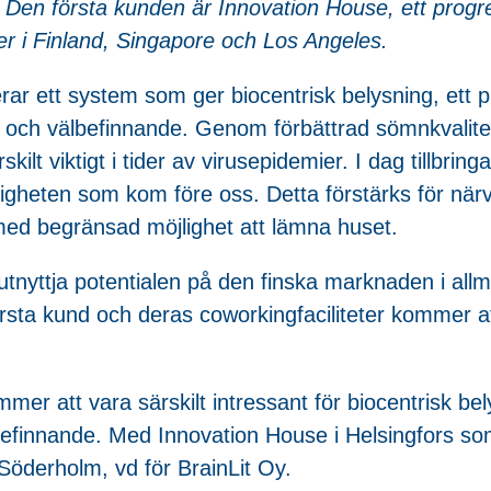
t. Den första kunden är Innovation House, ett progr
r i Finland, Singapore och Los Angeles.
ererar ett system som ger biocentrisk belysning, ett 
lsa och välbefinnande. Genom förbättrad sömnkvalitet
ilt viktigt i tider av virusepidemier. I dag tillbring
ligheten som kom före oss. Detta förstärks för n
 med begränsad möjlighet att lämna huset.
tt utnyttja potentialen på den finska marknaden i a
örsta kund och deras coworkingfaciliteter kommer 
mer att vara särskilt intressant för biocentrisk b
befinnande. Med Innovation House i Helsingfors som
 Söderholm, vd för BrainLit Oy.