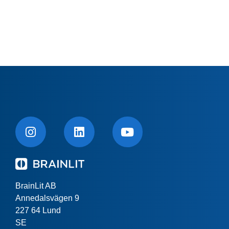
BrainLit AB
Annedalsvägen 9
227 64 Lund
SE