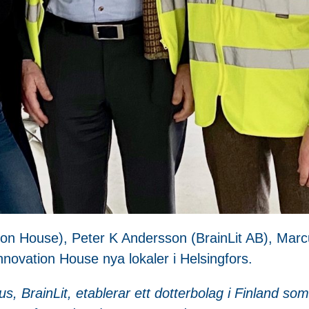
tion House), Peter K Andersson (BrainLit AB), Mar
nnovation House nya lokaler i Helsingfors.
, BrainLit, etablerar ett dotterbolag i Finland som