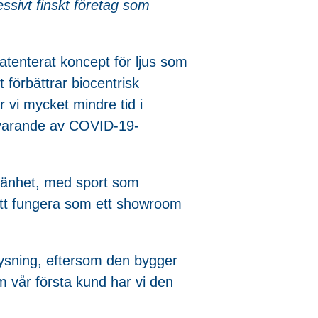
essivt finskt företag som
patenterat koncept för ljus som
 förbättrar biocentrisk
ar vi mycket mindre tid i
ärvarande av COVID-19-
llmänhet, med sport som
att fungera som ett showroom
elysning, eftersom den bygger
 vår första kund har vi den