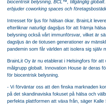
biocentrisk belysning, BCL™, tillgänglig global
erbjuder coworking spaces och företagsbostäde
Intresset för ljus för hälsan ökar. BrainLit lev
efterliknar naturligt dagsljus för att främja hä
belysning också vårt immunförsvar, vilket är särsk
dagsljus än de tiotusen generationer av mänsk
pandemin som får världen att isolera sig själv
BrainLit Oy är nu etablerat i Helsingfors för a
målgrupp globalt. Innovation House är deras f
för biocentrisk belysning.
- Vi förväntar oss att den finska marknaden kom
på det skandinaviska fokuset på hälsa och väl
perfekta plattformen att växa från, säger Kalle