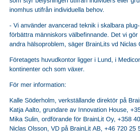
som styr belysningen utifrån individers eller gr
inomhus utifrån individuella behov.
- Vi använder avancerad teknik i skalbara plug-
förbättra människors välbefinnande. Det vi gör
andra hälsoproblem, säger BrainLits vd Niclas 
Företagets huvudkontor ligger i Lund, i Medicon 
kontinenter och som växer.
För mer information:
Kalle Söderholm, verkställande direktör på Br
Katja Aalto, grundare av Innovation House, +
Mika Sulin, ordförande för BrainLit Oy, +358 
Niclas Olsson, VD på BrainLit AB, +46 720 25 