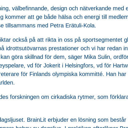
ning, välbefinnande, design och nätverkande med ett
ning kommer att ge både hälsa och energi till med
se tillsammans med Petra Erätuli-Kola.
tar också på att rikta in oss på sportsegmentet glo
t på idrottsutövarnas prestationer och vi har redan
i kan göra skillnad för dem, säger Mika Sulin, ordf
spelare, vd för Jokerit i Helsingfors, vd för Hart
eterare för Finlands olympiska kommitté. Han har o
rlden.
elades forskningen om cirkadiska rytmer, som förkla
agsljuset. BrainLit erbjuder en lösning som består