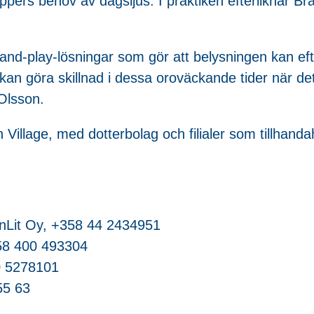
uppers behov av dagsljus. I praktiken efterliknar Br
and-play-lösningar som gör att belysningen kan efte
 kan göra skillnad i dessa oroväckande tider när d
Olsson.
Village, med dotterbolag och filialer som tillhandahå
ainLit Oy, +358 44 2434951
358 400 493304
40 5278101
55 63