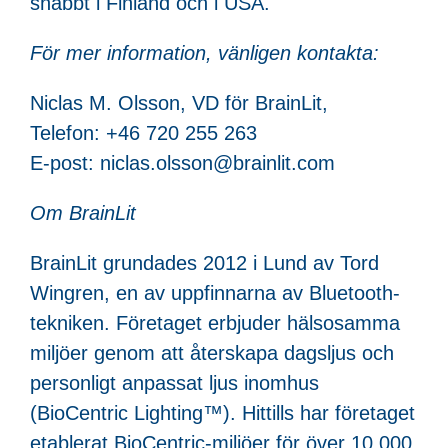
snabbt i Finland och i USA.
För mer information, vänligen kontakta:
Niclas M. Olsson, VD för BrainLit,
Telefon: +46 720 255 263
E-post: niclas.olsson@brainlit.com
Om BrainLit
BrainLit grundades 2012 i Lund av Tord
Wingren, en av uppfinnarna av Bluetooth-
tekniken. Företaget erbjuder hälsosamma
miljöer genom att återskapa dagsljus och
personligt anpassat ljus inomhus
(BioCentric Lighting™). Hittills har företaget
etablerat BioCentric-miljöer för över 10 000