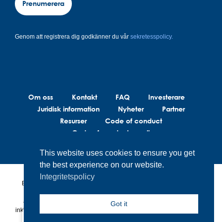
Prenumerera
Genom att registrera dig godkänner du vår
sekretesspolicy.
Om oss
Kontakt
FAQ
Investerare
Juridisk information
Nyheter
Partner
Resurser
Code of conduct
Code of conduct suppliers
This website uses cookies to ensure you get
the best experience on our website.
Integritetspolicy
BrainLit®s produkter och tjänster är inte avsedda att diagnostisera,
behandla eller förebygga medicinska tillstånd. BrainLit® är inte
ansvarig för hälsorelaterade beslut som fattas av slutanvändaren,
Got it
inklusive sjukvårdspersonal, när de använder BrainLit®-produkter och -
tjänster.
Sweden