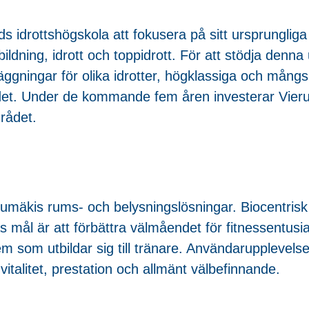
ds idrottshögskola att fokusera på sitt ursprunglig
bildning, idrott och toppidrott. För att stödja denna 
äggningar för olika idrotter, högklassiga och mång
ndet. Under de kommande fem åren investerar Vieru
rådet.
ierumäkis rums- och belysningslösningar. Biocentris
 mål är att förbättra välmåendet för fitnessentusia
m som utbildar sig till tränare. Användarupplevelsen
italitet, prestation och allmänt välbefinnande.