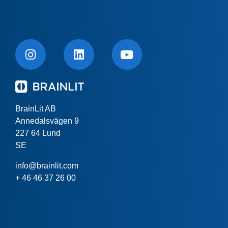
BrainLit AB
Annedalsvägen 9
227 64 Lund
SE
info@brainlit.com
+ 46 46 37 26 00