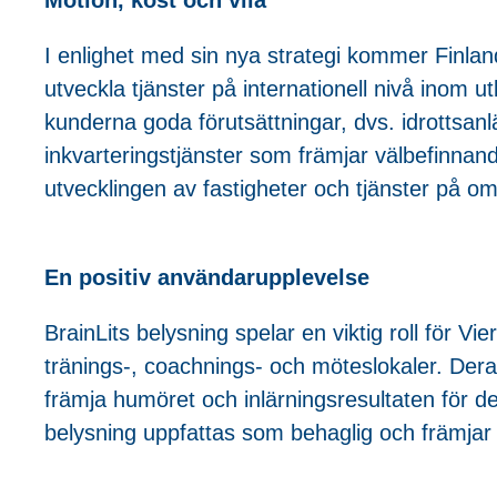
Motion, kost och vila
I enlighet med sin nya strategi kommer Finlan
utveckla tjänster på internationell nivå inom ut
kunderna goda förutsättningar, dvs. idrottsanl
inkvarteringstjänster som främjar välbefinna
utvecklingen av fastigheter och tjänster på om
En positiv användarupplevelse
BrainLits belysning spelar en viktig roll för V
tränings-, coachnings- och möteslokaler. Deras
främja humöret och inlärningsresultaten för de
belysning uppfattas som behaglig och främjar v