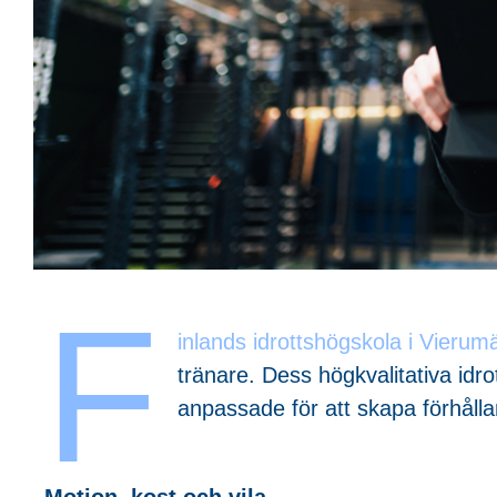
F
inlands idrottshögskola i Vierum
tränare. Dess högkvalitativa idr
anpassade för att skapa förhåll