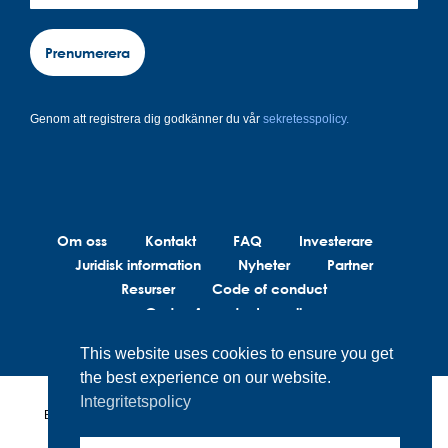
Prenumerera
Genom att registrera dig godkänner du vår
sekretesspolicy.
Om oss
Kontakt
FAQ
Investerare
Juridisk information
Nyheter
Partner
Resurser
Code of conduct
Code of conduct suppliers
This website uses cookies to ensure you get
the best experience on our website.
Integritetspolicy
BrainLit®s produkter och tjänster är inte avsedda att diagnostisera,
behandla eller förebygga medicinska tillstånd. BrainLit® är inte