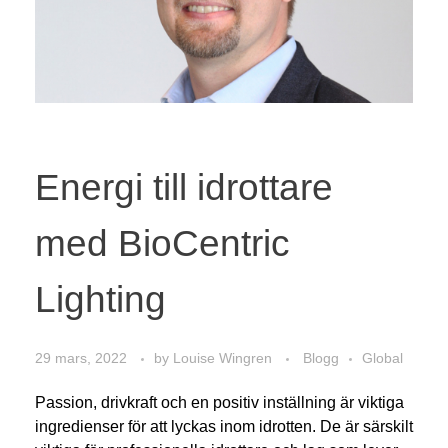
Energi till idrottare
med BioCentric
Lighting
29 mars, 2022
by
Louise Wingren
Blogg
Global
Passion, drivkraft och en positiv inställning är viktiga
ingredienser för att lyckas inom idrotten. De är särskilt