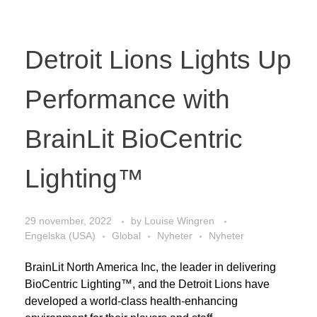
Detroit Lions Lights Up
Performance with
BrainLit BioCentric
Lighting™
29 november, 2022
by
Louise Wingren
Engelska (USA)
Global
Nyheter
Nyheter
BrainLit North America Inc, the leader in delivering
BioCentric Lighting™, and the Detroit Lions have
developed a world-class health-enhancing