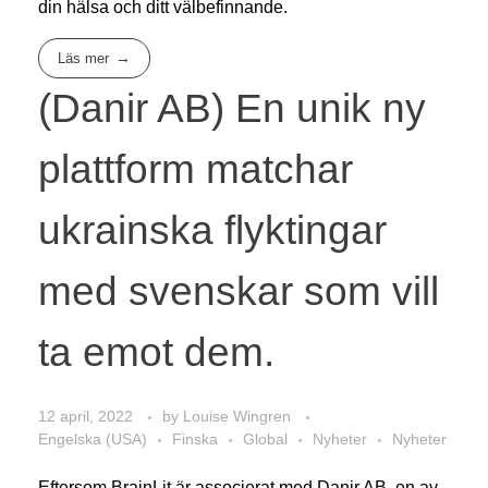
din hälsa och ditt välbefinnande.
Läs mer
(Danir AB) En unik ny
plattform matchar
ukrainska flyktingar
med svenskar som vill
ta emot dem.
12 april, 2022
by
Louise Wingren
Engelska (USA)
Finska
Global
Nyheter
Nyheter
Eftersom BrainLit är associerat med Danir AB, en av