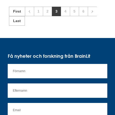
First
1
2
3
4
5
6
Last
Få nyheter och forskning från BrainLit