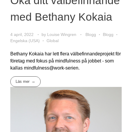
Öka ditt välbefinnande
med Bethany Kokaia
4 april, 2022
by
Louise Wingren
Blogg
Blogg
Engelska (USA)
Global
Bethany Kokaia har lett flera välbefinnandeprojekt för
företag med fokus på mindfulness på jobbet - som
kallas mindfulness@work-serien.
Läs mer