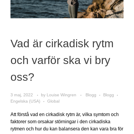
Vad är cirkadisk rytm
och varför ska vi bry
oss?
3 maj, 2022
by
Louise Wingren
Blogg
Blogg
Engelska (USA)
Global
Att förstå vad en cirkadisk rytm är, vilka symtom och
faktorer som orsakar störningar i den cirkadiska
rytmen och hur du kan balansera den kan vara bra för