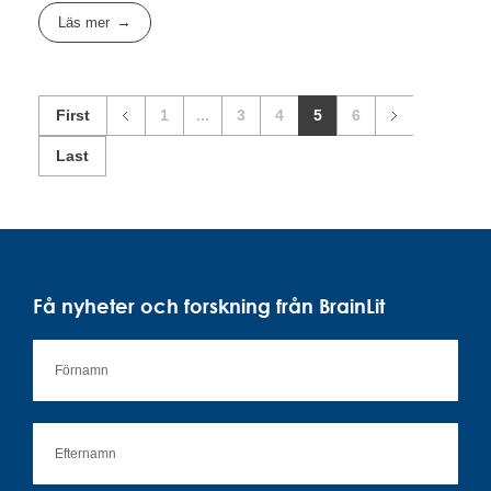
Läs mer
First
1
...
3
4
5
6
Last
Få nyheter och forskning från BrainLit