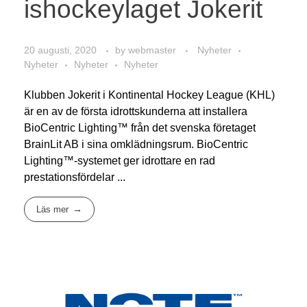
ishockeylaget Jokerit
20 augusti, 2020
by
webmaster
Nyheter
Nyheter
Nyheter
Nyheter
Klubben Jokerit i Kontinental Hockey League (KHL)
är en av de första idrottskunderna att installera
BioCentric Lighting™ från det svenska företaget
BrainLit AB i sina omklädningsrum. BioCentric
Lighting™-systemet ger idrottare en rad
prestationsfördelar ...
Läs mer