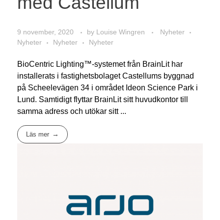
med Castellum
9 november, 2020
by
Louise Wingren
Nyheter
Nyheter
Nyheter
Nyheter
BioCentric Lighting™-systemet från BrainLit har
installerats i fastighetsbolaget Castellums byggnad
på Scheelevägen 34 i området Ideon Science Park i
Lund. Samtidigt flyttar BrainLit sitt huvudkontor till
samma adress och utökar sitt ...
Läs mer