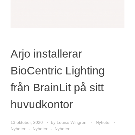
Arjo installerar
BioCentric Lighting
från BrainLit på sitt
huvudkontor
13 oktober, 2020
by
Louise Wingren
Nyheter
Nyheter
Nyheter
Nyheter