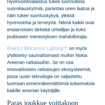
Hyvinvointivalaistus tukee luonnollista
vuorokausirytmiä, parantaa unen laatua ja
näin tukee suorituskykyä, yleistä
hyvinvointia ja terveyttä. Nämä kaikki ovat
ensiarvoisen tärkeitä urheilijan ja koko
joukkueen menestyksen mahdollistajia.
BrainLit BioCentric Lighting™
on myös
yhdistetty saumattomasti muihin Nokia
Areenan ratkaisuihin. Se on osa
innovatiivisten ratkaisujen ekosysteemiä,
jossa uusin teknologia on valjastettu
luomaan ennennäkemättömiä kokemuksia
kaikille areenan käyttäjille.
Paras joukkue voittakoon