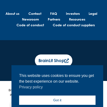
About us
Contact
FAQ
Investors
Legal
Newsroom
Partners
Resources
Code of conduct
Code of conduct suppliers
BrainLit Shop
This website uses cookies to ensure you get
the best experience on our website.
Privacy policy
BrainLit® products and services are not intended to diagnose, treat or
prevent any medical conditions. BrainLit® is not responsible for any
healthcare related decisions made by the end user, including
Got it
healthcare professionals while utilizing BrainLit® products and