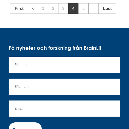
First
1
2
3
4
5
Last
Få nyheter och forskning från BrainLit