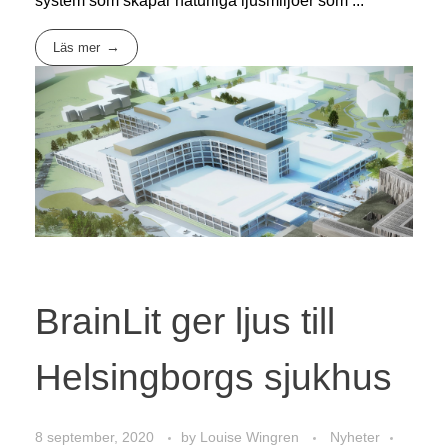
system som skapar naturliga ljusmiljöer som ...
Läs mer
BrainLit ger ljus till
Helsingborgs sjukhus
8 september, 2020
by
Louise Wingren
Nyheter