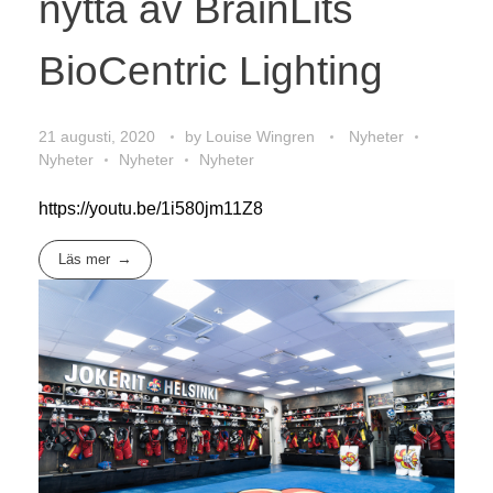
nytta av BrainLits
BioCentric Lighting
21 augusti, 2020
by
Louise Wingren
Nyheter
Nyheter
Nyheter
Nyheter
https://youtu.be/1i580jm11Z8
Läs mer