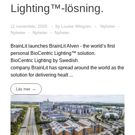
Lighting™-lösning.
11 november, 2020
by
Louise Wingren
Nyheter
Nyheter
Nyheter
Nyheter
BrainLit launches BrainLit Alven - the world’s first
personal BioCentric Lighting™ solution.
BioCentric Lighting by Swedish
company BrainLit has spread around the world as the
solution for delivering healt ...
Läs mer