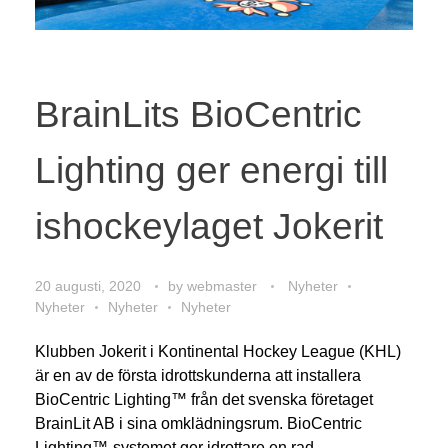
BrainLits BioCentric
Lighting ger energi till
ishockeylaget Jokerit
20 augusti, 2020
by
webmaster
Nyheter
Nyheter
Nyheter
Nyheter
Klubben Jokerit i Kontinental Hockey League (KHL)
är en av de första idrottskunderna att installera
BioCentric Lighting™ från det svenska företaget
BrainLit AB i sina omklädningsrum. BioCentric
Lighting™-systemet ger idrottare en rad