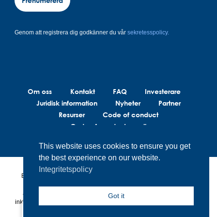
Prenumerera
Genom att registrera dig godkänner du vår
sekretesspolicy.
Om oss
Kontakt
FAQ
Investerare
Juridisk information
Nyheter
Partner
Resurser
Code of conduct
Code of conduct suppliers
This website uses cookies to ensure you get
the best experience on our website.
Integritetspolicy
BrainLit®s produkter och tjänster är inte avsedda att diagnostisera,
behandla eller förebygga medicinska tillstånd. BrainLit® är inte
ansvarig för hälsorelaterade beslut som fattas av slutanvändaren,
Got it
inklusive sjukvårdspersonal, när de använder BrainLit®-produkter och -
tjänster.
Sweden