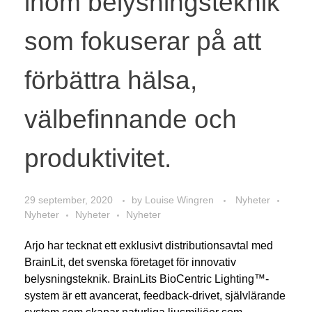
inom belysningsteknik
som fokuserar på att
förbättra hälsa,
välbefinnande och
produktivitet.
29 september, 2020
by
Louise Wingren
Nyheter
Nyheter
Nyheter
Nyheter
Arjo har tecknat ett exklusivt distributionsavtal med
BrainLit, det svenska företaget för innovativ
belysningsteknik. BrainLits BioCentric Lighting™-
system är ett avancerat, feedback-drivet, självlärande