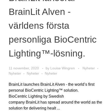
BrainLit Alven -
världens första
personliga BioCentric
Lighting™-lösning.
11 november, 2020
by
Louise Wingren
Nyheter
Nyheter
Nyheter
Nyheter
BrainLit launches BrainLit Alven - the world’s first
personal BioCentric Lighting™ solution.
BioCentric Lighting by Swedish
company BrainLit has spread around the world as the
solution for delivering healt ...