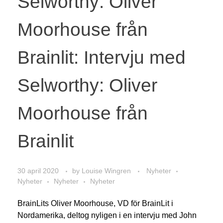
Selworthy: Oliver
Moorhouse från
Brainlit: Intervju med
Selworthy: Oliver
Moorhouse från
Brainlit
30 april 2020
by
Louise Wingren
Nyheter
Nyheter
Nyheter
Nyheter
BrainLits Oliver Moorhouse, VD för BrainLit i
Nordamerika, deltog nyligen i en intervju med John