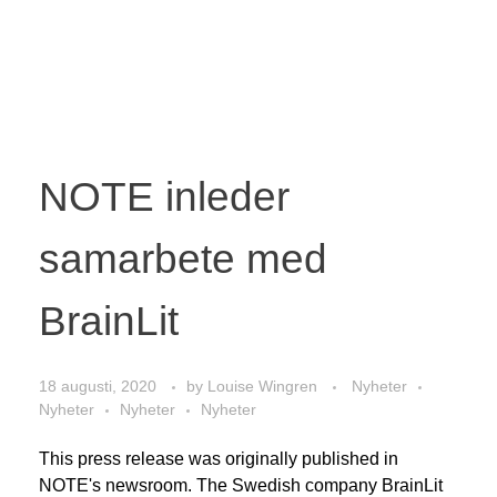
NOTE inleder
samarbete med
BrainLit
18 augusti, 2020
by
Louise Wingren
Nyheter
Nyheter
Nyheter
Nyheter
This press release was originally published in
NOTE's newsroom. The Swedish company BrainLit