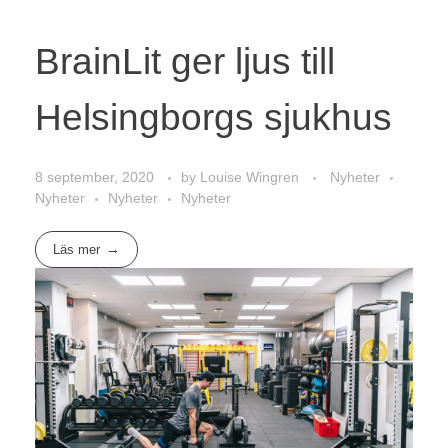
BrainLit ger ljus till
Helsingborgs sjukhus
8 september, 2020
by
Louise Wingren
Nyheter
Nyheter
Nyheter
Nyheter
Läs mer