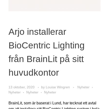
Arjo installerar
BioCentric Lighting
från BrainLit på sitt
huvudkontor
13 oktober, 2020
by
Louise Wingren
Nyheter
Nyheter
Nyheter
Nyheter
BrainLit, som är baserat i Lund, har tecknat ett avtal
om att installera sitt BioCentric Lighting-system i hela