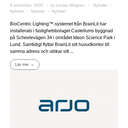
9 november, 2020
by
Louise Wingren
Nyheter
Nyheter
Nyheter
Nyheter
BioCentric Lighting™-systemet från BrainLit har
installerats i fastighetsbolaget Castellums byggnad
på Scheelevägen 34 i området Ideon Science Park i
Lund. Samtidigt flyttar BrainLit sitt huvudkontor till
samma adress och utökar sitt ...
Läs mer