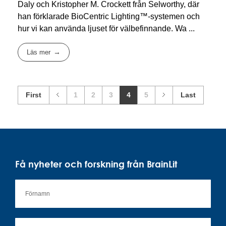
Daly och Kristopher M. Crockett från Selworthy, där
han förklarade BioCentric Lighting™-systemen och
hur vi kan använda ljuset för välbefinnande. Wa ...
Läs mer
First
1
2
3
4
5
Last
Få nyheter och forskning från BrainLit