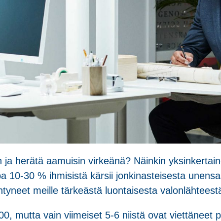
 ja herätä aamuisin virkeänä? Näinkin yksinkertai
 10-30 % ihmisistä kärsii jonkinasteisesta unensaan
ntyneet meille tärkeästä luontaisesta valonlähteest
00, mutta vain viimeiset 5-6 niistä ovat viettäneet 