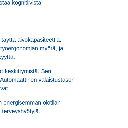
aa kognitiivista
 täyttä aivokapasiteettia.
n työergonomian myötä, ja
kyyttä.
at keskittymistä. Sen
 Automaattinen valaistustason
ivat.
an energisemmän olotilan
 terveyshyötyjä.