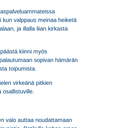
iakaspalveluammateissa
tai kun valppaus meinaa heiketä
an, ja illalla liian kirkasta
n päästä kiinni myös
ja palautumaan sopivan hämärän
sta toipumista.
elen virkeänä pitkien
sallistuville.
nen valo auttaa noudattamaan