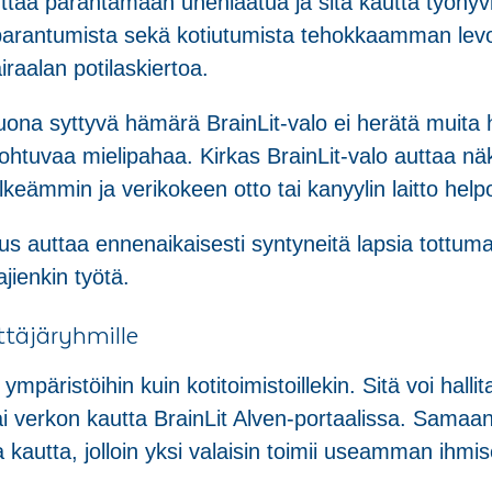
taa parantamaan unenlaatua ja sitä kautta työhyvin
parantumista sekä kotiutumista tehokkaamman levo
iraalan potilaskiertoa.
n luona syttyvä hämärä BrainLit-valo ei herätä muit
ohtuvaa mielipahaa. Kirkas BrainLit-valo auttaa näk
lkeämmin ja verikokeen otto tai kanyylin laitto help
us auttaa ennenaikaisesti syntyneitä lapsia tottuma
jienkin työtä.
yttäjäryhmille
ympäristöihin kuin kotitoimistoillekin. Sitä voi halli
 tai verkon kautta BrainLit Alven-portaalissa. Samaan
a kautta, jolloin yksi valaisin toimii useamman ihmis