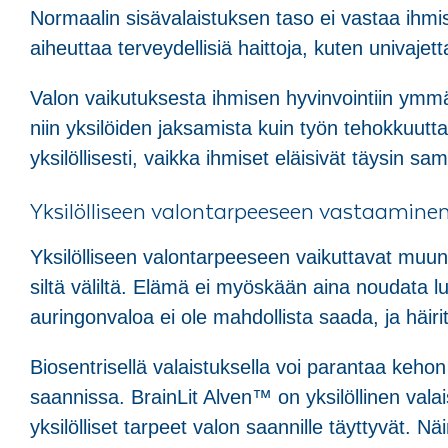
Normaalin sisävalaistuksen taso ei vastaa ihmis
aiheuttaa terveydellisiä haittoja, kuten univajet
Valon vaikutuksesta ihmisen hyvinvointiin ymmä
niin yksilöiden jaksamista kuin työn tehokkuut
yksilöllisesti, vaikka ihmiset eläisivät täysin s
Yksilölliseen valontarpeeseen vastaamine
Yksilölliseen valontarpeeseen vaikuttavat muun 
siltä väliltä. Elämä ei myöskään aina noudata lu
auringonvaloa ei ole mahdollista saada, ja häiri
Biosentrisellä valaistuksella voi parantaa kehon
saannissa. BrainLit Alven™ on yksilöllinen valai
yksilölliset tarpeet valon saannille täyttyvät. N