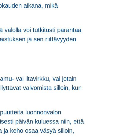
orokauden aikana, mikä
alolla voi tutkitusti parantaa
istuksen ja sen riittävyyden
u- vai iltavirkku, vai jotain
lyttävät valvomista silloin, kun
a puutteita luonnonvalon
sesti päivän kuluessa niin, että
a ja keho osaa väsyä silloin,