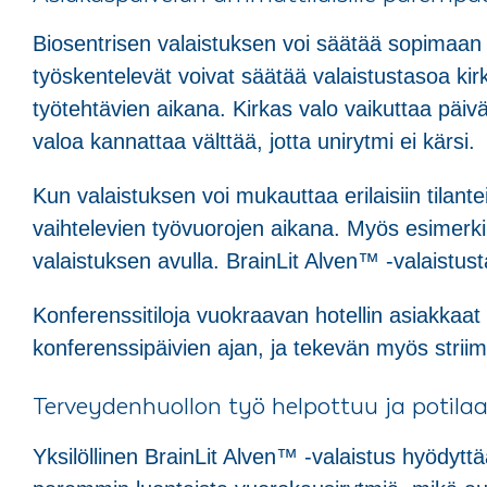
Biosentrisen valaistuksen voi säätää sopimaan e
työskentelevät voivat säätää valaistustasoa kir
työtehtävien aikana. Kirkas valo vaikuttaa päivän 
valoa kannattaa välttää, jotta unirytmi ei kärsi.
Kun valaistuksen voi mukauttaa erilaisiin tilant
vaihtelevien työvuorojen aikana. Myös esimerk
valaistuksen avulla. BrainLit Alven™ -valaistu
Konferenssitiloja vuokraavan hotellin asiakkaat
konferenssipäivien ajan, ja tekevän myös striim
Terveydenhuollon työ helpottuu ja poti
Yksilöllinen BrainLit Alven™ -valaistus hyödyt