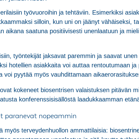
rilaisiin työvuoroihin ja tehtäviin. Esimerkiksi as
kkaammaksi silloin, kun uni on jäänyt vähäiseksi, 
aikana saatuna positiivisesti unenlaatuun ja mieliala
eisiin, työntekijät jaksavat paremmin ja saavat une
iksi hotellien asiakkaita voi auttaa rentoutumaan 
sta voi pyytää myös vauhdittamaan aikaerorasitukse
 ovat kokeneet biosentrisen valaistuksen pitävän mi
atusta konferenssisisällöstä laadukkaamman etänä o
laat paranevat nopeammin
tää myös terveydenhuollon ammattilaisia: biosentri