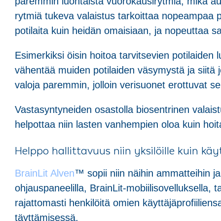
paremmin luontaista vuorokausirytmiä, mikä aut
rytmiä tukeva valaistus tarkoittaa nopeampaa 
potilaita kuin heidän omaisiaan, ja nopeuttaa sa
Esimerkiksi öisin hoitoa tarvitsevien potilaide
vähentää muiden potilaiden väsymystä ja siitä j
valoja paremmin, jolloin verisuonet erottuvat se
Vastasyntyneiden osastolla biosentrinen valaist
helpottaa niin lasten vanhempien oloa kuin hoita
Helppo hallittavuus niin yksilöille kuin kä
BrainLit Alven
™ sopii niin näihin ammatteihin ja 
ohjauspaneelilla, BrainLit-mobiilisovelluksella,
rajattomasti henkilöitä omien käyttäjäprofiiliens
täyttämisessä.