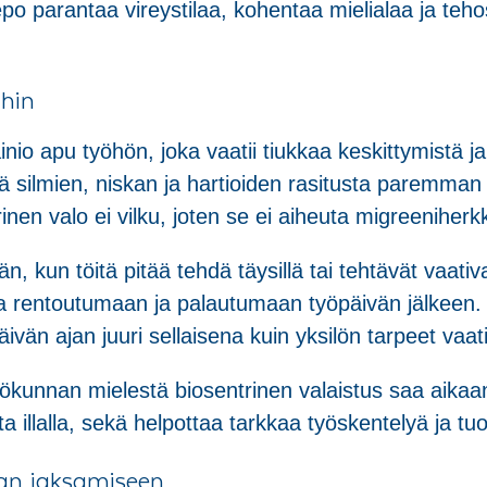
parantaa vireystilaa, kohentaa mielialaa ja tehost
ihin
nio apu työhön, joka vaatii tiukkaa keskittymistä ja
ä silmien, niskan ja hartioiden rasitusta paremma
nen valo ei vilku, joten se ei aiheuta migreeniherk
n, kun töitä pitää tehdä täysillä tai tehtävät vaativ
a rentoutumaan ja palautumaan työpäivän jälkeen.
ivän ajan juuri sellaisena kuin yksilön tarpeet vaat
kilökunnan mielestä biosentrinen valaistus saa aika
illalla, sekä helpottaa tarkkaa työskentelyä ja tuo
aan jaksamiseen