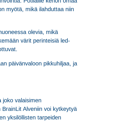
vointia. Potilaille kehon omaa
n myötä, mikä ilahduttaa niin
a huoneessa olevia, mikä
emään värit perinteisiä led-
ottuvat.
an päivänvaloon pikkuhiljaa, ja
ta joko valaisimen
 BrainLit Alveniin voi kytkeytyä
en yksilöllisten tarpeiden