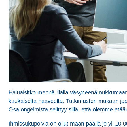
Haluaisitko mennä illalla väsyneenä nukkumaan
kaukaiselta haaveelta. Tutkimusten mukaan jopa
Osa ongelmista selittyy sillä, että olemme etää
Ihmissukupolvia on ollut maan päällä jo yli 10 0