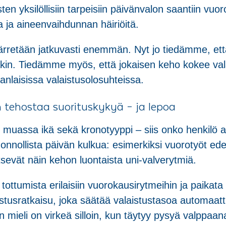
ten yksilöllisiin tarpeisiin päivänvalon saantiin vu
ta ja aineenvaihdunnan häiriöitä.
rretään jatkuvasti enemmän. Nyt jo tiedämme, että v
takin. Tiedämme myös, että jokaisen keho kokee vala
amanlaisissa valaistusolosuhteissa.
n tehostaa suorituskykyä – ja lepoa
muassa ikä sekä kronotyyppi – siis onko henkilö aam
onnollista päivän kulkua: esimerkiksi vuorotyöt edel
tsevät näin kehon luontaista uni-valverytmiä.
 tottumista erilaisiin vuorokausirytmeihin ja paikat
stusratkaisu, joka säätää valaistustasoa automaatti
äin mieli on virkeä silloin, kun täytyy pysyä valppaan