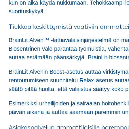
kun on aika käydä nukkumaan. Tehokkaampi lepo 
suorituskykyä.
Tiukkaa keskittymistä vaativiin ammatte
BrainLit Alven™ -lattiavalaisinjärjestelmä on mai
Biosentrinen valo parantaa työmuistia, vähentä
auttaa estämään päänsärkyjä. BrainLit-biosentri
BrainLit Alvenin Boost-asetus auttaa virkistymää
rentoutumiseen suunniteltu Relax-asetus autta
säätö pitää huolta, että valaistus säätyy koko pä
Esimerkiksi urheilijoiden ja sairaalan hoitohen
päivän aikana ja auttaa saamaan paremmin unta 
Asiakaspalvelun ammattilaisille paremp