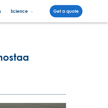
s
Science
Get a quote
ehostaa