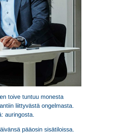
nen toive tuntuu monesta
tiin liittyvästä ongelmasta.
ä: auringosta.
päivänsä pääosin sisätiloissa.