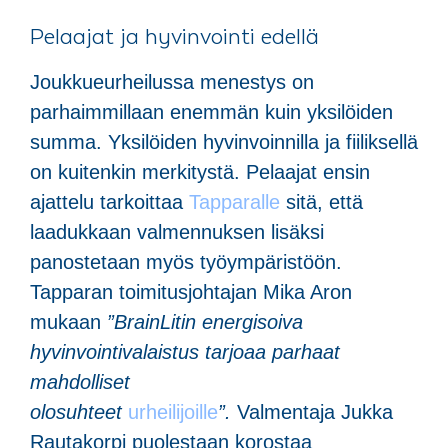
Pelaajat ja hyvinvointi edellä
Joukkueurheilussa menestys on
parhaimmillaan enemmän kuin yksilöiden
summa. Yksilöiden hyvinvoinnilla ja fiiliksellä
on kuitenkin merkitystä. Pelaajat ensin
ajattelu tarkoittaa
Tapparalle
sitä, että
laadukkaan valmennuksen lisäksi
panostetaan myös työympäristöön.
Tapparan toimitusjohtajan Mika Aron
mukaan
”BrainLitin energisoiva
hyvinvointivalaistus tarjoaa parhaat
mahdolliset
olosuhteet
urheilijoille
”.
Valmentaja Jukka
Rautakorpi puolestaan korostaa