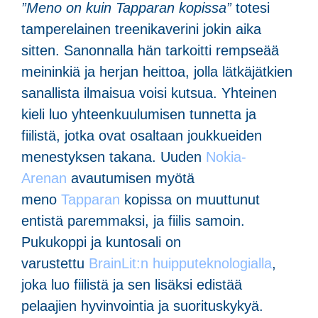
”Meno on kuin Tapparan kopissa”
totesi
tamperelainen treenikaverini jokin aika
sitten. Sanonnalla hän tarkoitti rempseää
meininkiä ja herjan heittoa, jolla lätkäjätkien
sanallista ilmaisua voisi kutsua. Yhteinen
kieli luo yhteenkuulumisen tunnetta ja
fiilistä, jotka ovat osaltaan joukkueiden
menestyksen takana. Uuden
Nokia-
Arenan
avautumisen myötä
meno
Tapparan
kopissa on muuttunut
entistä paremmaksi, ja fiilis samoin.
Pukukoppi ja kuntosali on
varustettu
BrainLit:n huipputeknologialla
,
joka luo fiilistä ja sen lisäksi edistää
pelaajien hyvinvointia ja suorituskykyä.