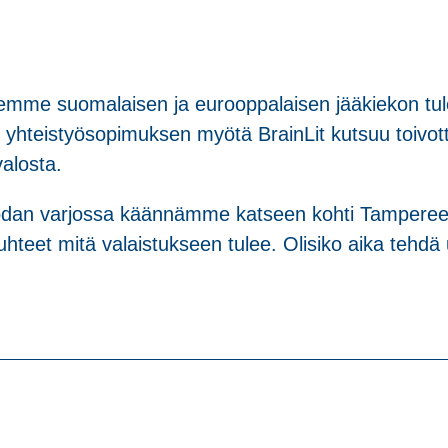
mme suomalaisen ja eurooppalaisen jääkiekon tule
yn yhteistyösopimuksen myötä BrainLit kutsuu toiv
valosta.
 Sodan varjossa käännämme katseen kohti Tampere
teet mitä valaistukseen tulee. Olisiko aika tehdä u