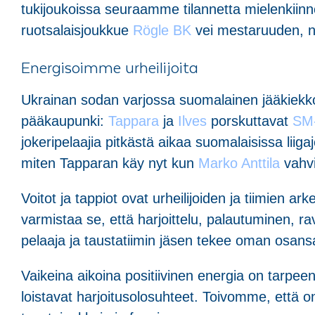
tukijoukoissa seuraamme tilannetta mielenkiinn
ruotsalaisjoukkue
Rögle BK
vei mestaruuden, näy
Energisoimme urheilijoita
Ukrainan sodan varjossa suomalainen jääkiekk
pääkaupunki:
Tappara
ja
Ilves
porskuttavat
SM-
jokeripelaajia pitkästä aikaa suomalaisissa lii
miten Tapparan käy nyt kun
Marko Anttila
vahv
Voitot ja tappiot ovat urheilijoiden ja tiimien 
varmistaa se, että harjoittelu, palautuminen, rav
pelaaja ja taustatiimin jäsen tekee oman osansa
Vaikeina aikoina positiivinen energia on tarpee
loistavat harjoitusolosuhteet. Toivomme, ett