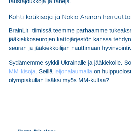
taustajoukkoja ja faneja.
Kohti kotikisoja ja Nokia Arenan herruutta
BrainLit -tiimissä teemme parhaamme tukeakse
jääkiekkoseurojen kattojärjestön kanssa tehd
seuran ja jääkiekkoilijan nauttimaan hyvinvointi
Sydämemme sykkii Ukrainalle ja jääkiekolle.
MM-kisoja
. Seillä
leijonalaumalla
on huippuolosuh
olympiakullan lisäksi myös MM-kultaa?