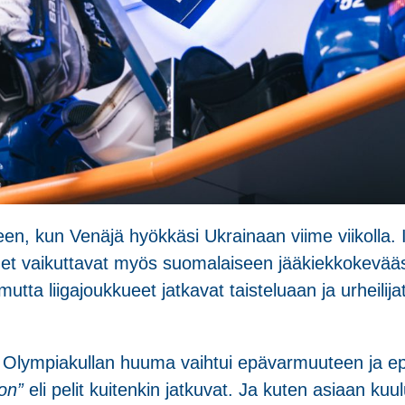
en, kun Venäjä hyökkäsi Ukrainaan viime viikolla. I
oimet vaikuttavat myös suomalaiseen jääkiekkokevää
tta liigajoukkueet jatkavat taisteluaan ja urheilijat 
na. Olympiakullan huuma vaihtui epävarmuuteen ja 
on”
eli pelit kuitenkin jatkuvat. Ja kuten asiaan ku