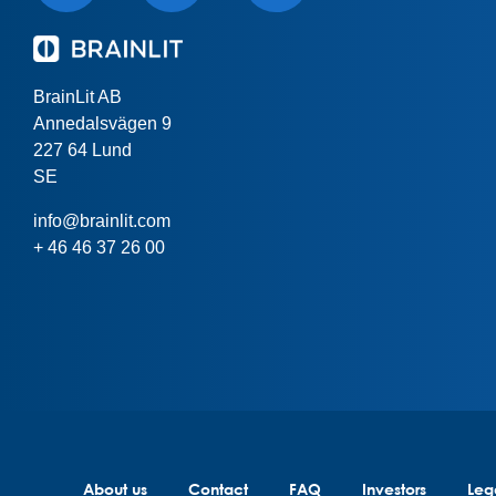
BrainLit AB
Annedalsvägen 9
227 64 Lund
SE
info@brainlit.com
+ 46 46 37 26 00
About us
Contact
FAQ
Investors
Leg