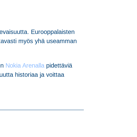
vaisuutta. Eurooppalaisten
ottavasti myös yhä useamman
en
Nokia Arenalla
pidettäviä
utta historiaa ja voittaa