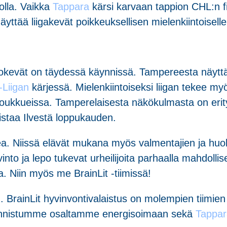
olla. Vaikka
Tappara
kärsi karvaan tappion CHL:n f
ttää liigakevät poikkeuksellisen mielenkiintoiselle
okevät on täydessä käynnissä. Tampereesta näyttä
Liigan
kärjessä. Mielenkiintoiseksi liigan tekee 
gajoukkueissa. Tamperelaisesta näkökulmasta on erit
istaa Ilvestä loppukauden.
arkea. Niissä elävät mukana myös valmentajien ja huol
into ja lepo tukevat urheilijoita parhaalla mahdolli
. Niin myös me BrainLit -tiimissä!
n. BrainLit hyvinvontivalaistus on molempien tiimie
ä onnistumme osaltamme energisoimaan sekä
Tappa