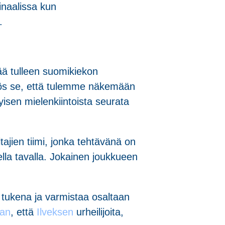
inaalissa kun
.
ä tulleen suomikiekon
myös se, että tulemme näkemään
yisen mielenkiintoista seurata
tajien tiimi, jonka tehtävänä on
sella tavalla. Jokainen joukkueen
n tukena ja varmistaa osaltaan
ran
, että
Ilveksen
urheilijoita,