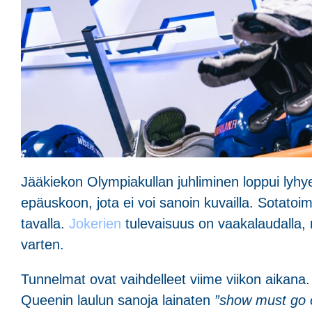
Jääkiekon Olympiakullan juhliminen loppui lyhye
epäuskoon, jota ei voi sanoin kuvailla. Sotat
tavalla.
Jokerien
tulevaisuus on vaakalaudalla, mu
varten.
Tunnelmat ovat vaihdelleet viime viikon aika
Queenin laulun sanoja lainaten
”show must go 