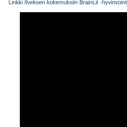
Linkki Ilveksen kokemuksiin BrainLit -hyvinvoint