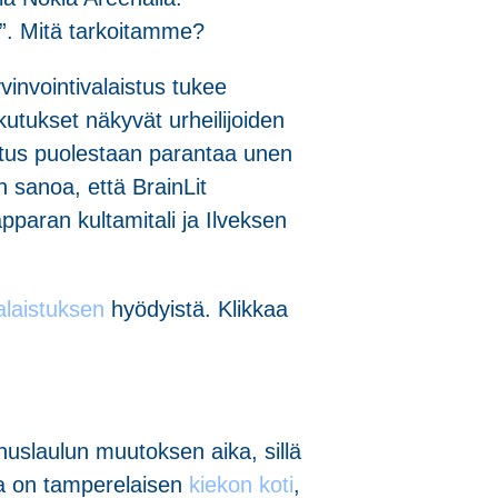
n”. Mitä tarkoitamme?
vinvointivalaistus tukee
kutukset näkyvät urheilijoiden
aistus puolestaan parantaa unen
 sanoa, että BrainLit
apparan kultamitali ja Ilveksen
valaistuksen
hyödyistä. Klikkaa
nuslaulun muutoksen aika, sillä
na on tamperelaisen
kiekon koti
,