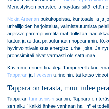
Menestyksen perusteella näyttäisi siltä, että 
Nokia Areenan
pukukopeissa, kuntosaleilla ja jo
urheilijoiden harjoittelua, valmistautumista pel
arjessa: parempi viretila mahdollistaa laadukkaa
laatua ja auttaa palautumaan nopeammin. Kokona
hyvinvointivalaistus energisoi urheilijoita. Ja n
pronssimitali eivät varmasti ole sattumaa.
Kävimme ennen finaaleja Tampereella kuulem
Tapparan
ja
Ilveksen
turinoihin, tai katso video
Tappara on terästä, muut tulee perä
Tapparan
tunnusbiisin
sanoin, Tappara on teräs
sen alku ”Kaikki änkee vanhaan halliin” ei tod