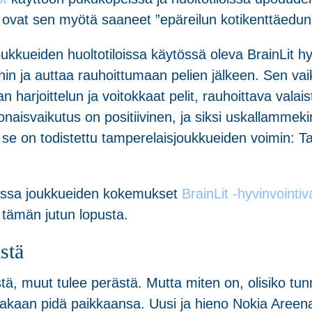
ne ovat sen myötä saaneet ”epäreilun kotikenttäedu
ukkueiden huoltotiloissa käytössä oleva BrainLit hy
eihin ja auttaa rauhoittumaan pelien jälkeen. Sen vai
n harjoittelun ja voitokkaat pelit, rauhoittava val
isvaikutus on positiivinen, ja siksi uskallammekin
yt se on todistettu tamperelaisjoukkueiden voimin: T
assa joukkueiden kokemukset
BrainLit -hyvinvointi
t tämän jutun lopusta.
stä
tä, muut tulee perästä. Mutta miten on, olisiko tun
ellakaan pidä paikkaansa. Uusi ja hieno Nokia Aree