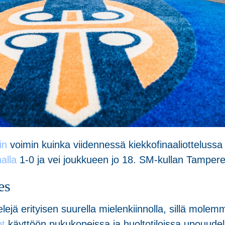
min
voimin kuinka viidennessä kiekkofinaaliottelussa 
alla
1-0 ja vei joukkueen jo 18. SM-kullan Tamperee
es
ä erityisen suurella mielenkiinnolla, sillä molem
ot
käyttöön pukukopeissa ja huoltotiloissa upouudel