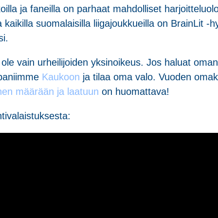
koilla ja faneilla on parhaat mahdolliset harjoittelu
kaikilla suomalaisilla liigajoukkueilla on BrainLit -
i.
 ole vain urheilijoiden yksinoikeus. Jos haluat oma
mppaniimme
Kaukoon
ja tilaa oma valo. Vuoden omak
nen määrään ja laatuun
on huomattava!
tivalaistuksesta: