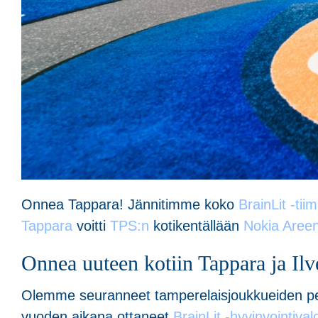
Onnea Tappara! Jännitimme koko
BrainLit -tii
Tappara
voitti
TPS:n
kotikentällään
Nokia Areen
Onnea uuteen kotiin Tappara ja Ilv
Olemme seuranneet tamperelaisjoukkueiden pelej
vuoden aikana ottaneet
BrainLit -hyvinvointival