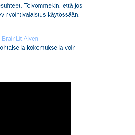
olosuhteet. Toivommekin, että jos
hyvinvointivalaistus käytössään,
n
BrainLit Alven
-
ohtaisella kokemuksella voin