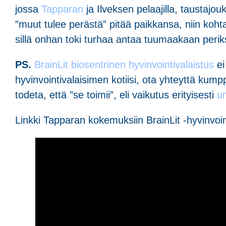
jossa
Tapparan
ja Ilveksen pelaajilla, taustajou
”muut tulee perästä” pitää paikkansa, niin kohta 
sillä onhan toki turhaa antaa tuumaakaan periks
PS.
BrainLit biosentrinen hyvinvointivalaistus
ei
hyvinvointivalaisimen kotiisi, ota yhteyttä ku
todeta, että ”se toimii”, eli vaikutus erityisesti
u
Linkki Tapparan kokemuksiin BrainLit -hyvinvoin