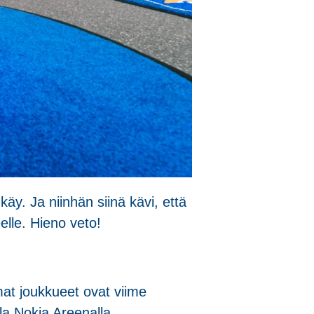
käy. Ja niinhän siinä kävi, että
lle. Hieno veto!
mat joukkueet ovat viime
la Nokia Areenalla.