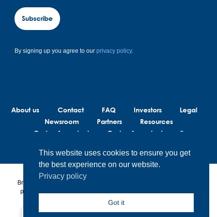
Subscribe
By signing up you agree to our
privacy policy.
About us
Contact
FAQ
Investors
Legal
Newsroom
Partners
Resources
Code of conduct
Code of conduct suppliers
This website uses cookies to ensure you get
the best experience on our website.
Privacy policy
BrainLit® products and services are not intended to diagnose, treat or
prevent any medical conditions. BrainLit® is not responsible for any
healthcare related decisions made by the end user, including
Got it
healthcare professionals while utilizing BrainLit® products and