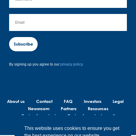
Subscribe
By signing up you agree to our
privacy policy.
About us
Contact
FAQ
Investors
Legal
Newsroom
Partners
Resources
Code of conduct
Code of conduct suppliers
This website uses cookies to ensure you get
the best experience on our website.