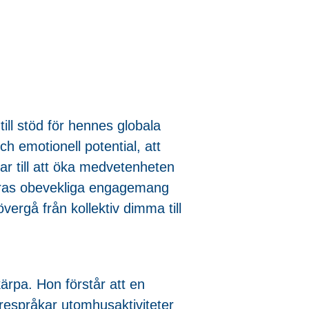
ill stöd för hennes globala
ch emotionell potential, att
tar till att öka medvetenheten
Deras obevekliga engagemang
vergå från kollektiv dimma till
kärpa. Hon förstår att en
respråkar utomhusaktiviteter