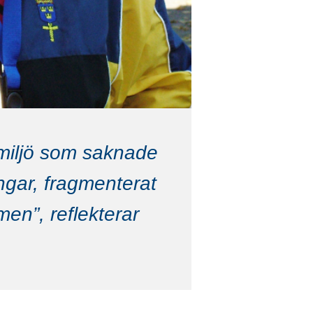
n miljö som saknade
ngar, fragmenterat
en”, reflekterar