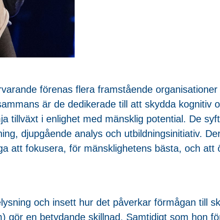
ärvarande förenas flera framstående organisationer t
llsammans är de dedikerade till att skydda kognitiv o
 tillväxt i enlighet med mänsklig potential. De syf
ng, djupgående analys och utbildningsinitiativ. 
ga att fokusera, för mänsklighetens bästa, och att ö
elysning och insett hur det påverkar förmågan till s
m) gör en betydande skillnad. Samtidigt som hon fö