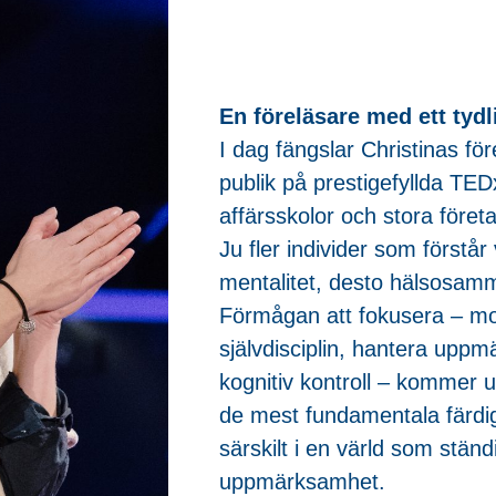
En föreläsare med ett tydl
I dag fängslar Christinas för
publik på prestigefyllda TED
affärsskolor och stora föret
Ju fler individer som förstå
mentalitet, desto hälsosamma
Förmågan att fokusera – mo
självdisciplin, hantera upp
kognitiv kontroll – kommer u
de mest fundamentala färdig
särskilt i en värld som ständ
uppmärksamhet.