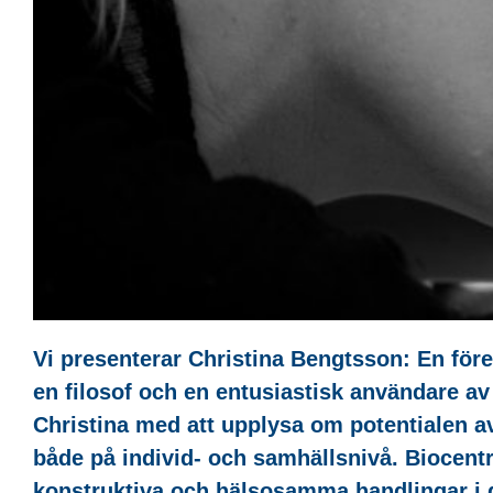
Vi presenterar Christina Bengtsson: En före 
en filosof och en entusiastisk användare a
Christina med att upplysa om potentialen av
både på individ- och samhällsnivå. Biocent
konstruktiva och hälsosamma handlingar i d