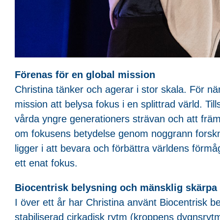
Förenas för en global mission
Christina tänker och agerar i stor skala. För n
mission att belysa fokus i en splittrad värld. Ti
vårda yngre generationers strävan och att främja
om fokusens betydelse genom noggrann forskni
ligger i att bevara och förbättra världens förmå
ett enat fokus.
Biocentrisk belysning och mänsklig skärpa
I över ett år har Christina använt Biocentrisk b
stabiliserad cirkadisk rytm (kroppens dygnsryt