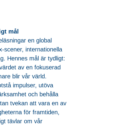
igt mål
eläsningar en global
x-scener, internationella
ag. Hennes mål är tydligt:
r värdet av en fokuserad
re blir vår värld.
tstå impulser, utöva
märksamhet och behålla
tan tvekan att vara en av
heterna för framtiden,
igt tävlar om vår