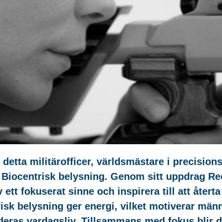
detta militärofficer, världsmästare i precisionss
v Biocentrisk belysning. Genom sitt uppdrag R
 ett fokuserat sinne och inspirera till att åte
risk belysning ger energi, vilket motiverar m
eras vardagsliv. Tillsammans med fokus blir de