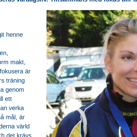
git henne
en,
orm makt,
 fokusera är
s träning
ina genom
l ett
kan verka
nå mål, är
derna värld
ch det krävs