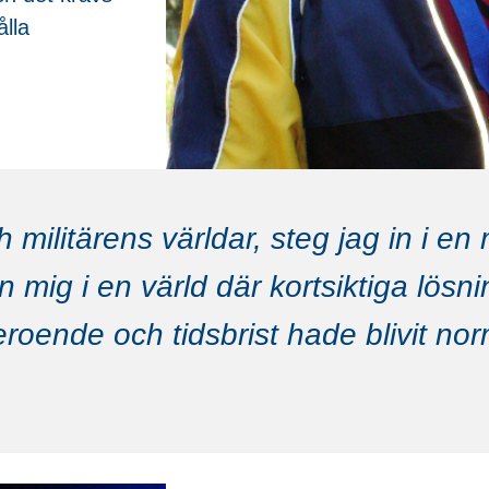
lla
 militärens världar, steg jag in i e
mig i en värld där kortsiktiga lösni
nde och tidsbrist hade blivit norm