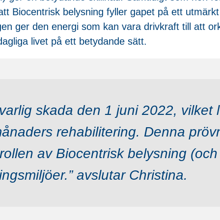
tt Biocentrisk belysning fyller gapet på ett utmärkt 
gen ger den energi som kan vara drivkraft till att o
agliga livet på ett betydande sätt.
arlig skada den 1 juni 2022, vilket l
månaders rehabilitering. Denna prövn
ollen av Biocentrisk belysning (och 
ingsmiljöer.” avslutar Christina.