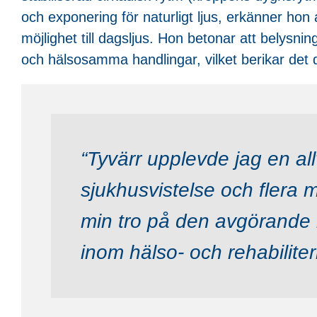
och exponering för naturligt ljus, erkänner hon a
möjlighet till dagsljus. Hon betonar att belysnin
och hälsosamma handlingar, vilket berikar det d
“Tyvärr upplevde jag en allv
sjukhusvistelse och flera 
min tro på den avgörande r
inom hälso- och rehabiliter