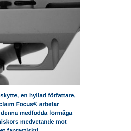
kytte, en hyllad författare,
eclaim Focus® arbetar
rta denna medfödda förmåga
änniskors medvetande mot
t fantastiskt!