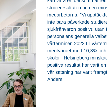
kan vara en del som har lett
studieresultaten och en mins
medarbetarna. ”Vi upptäckte
inte bara påverkade studier
sjukfrånvaron positivt, utan
personalens generella välbe
vårterminen 2022 till vårte
meritvärdet med 10,3% och 
skolor i Helsingborg minsk
positiva resultat har varit en
vår satsning har varit fram
Anders.