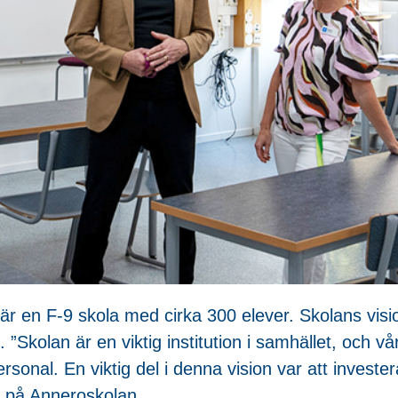
r en F-9 skola med cirka 300 elever. Skolans visio
 ”Skolan är en viktig institution i samhället, och vå
rsonal. En viktig del i denna vision var att invester
r på Anneroskolan.