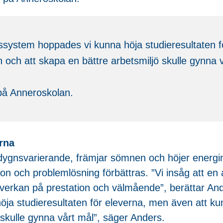
system hoppades vi kunna höja studieresultaten f
och att skapa en bättre arbetsmiljö skulle gynna v
på Anneroskolan.
erna
 dygnsvarierande, främjar sömnen och höjer energini
on och problemlösning förbättras. ”Vi insåg att en
nverkan på prestation och välmående”, berättar A
ja studieresultaten för eleverna, men även att ku
 skulle gynna vårt mål”, säger Anders.