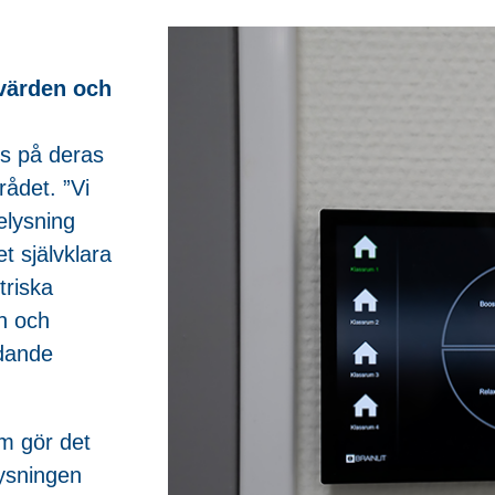
värden och
es på deras
rådet. ”Vi
elysning
t självklara
triska
n och
ädande
om gör det
lysningen