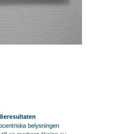
ieresultaten
iocentriska belysningen