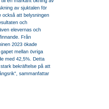
 till en markant ökning av
kning av sjuktalen för
 också att belysningen
esultaten och
 även elevernas och
finnande. Från
rminen 2023 ökade
gapet mellan övriga
ade med 42,5%. Detta
 stark bekräftelse på att
gångsrik”, sammanfattar