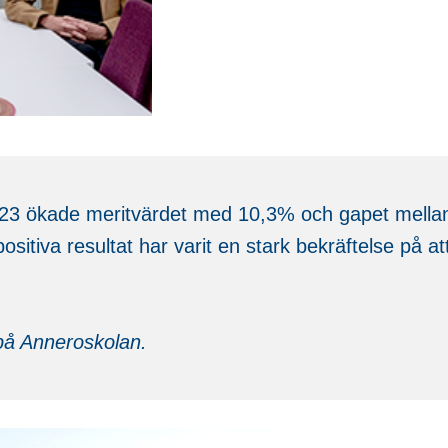
023 ökade meritvärdet med 10,3% och gapet mellan 
tiva resultat har varit en stark bekräftelse på att
på Anneroskolan.