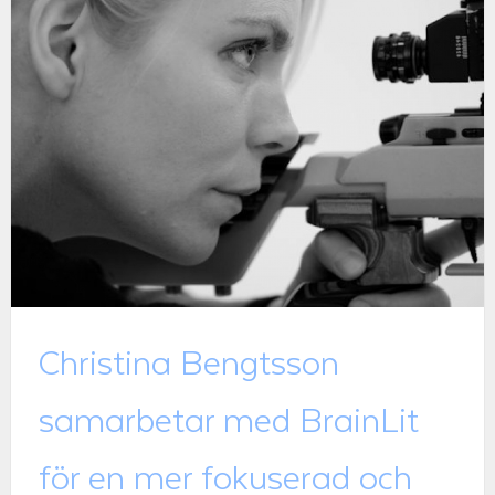
Christina Bengtsson
samarbetar med BrainLit
för en mer fokuserad och