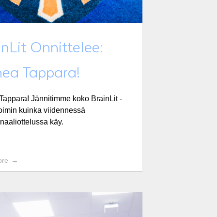
nLit Onnittelee:
ea Tappara!
appara! Jännitimme koko BrainLit -
voimin kuinka viidennessä
inaaliottelussa käy.
ore