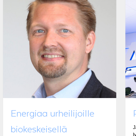
Energiaa urheilijoille
biokeskeisellä
J
l