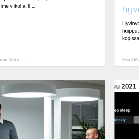
iime viikolla. Il ...
hyv
Hyvinvoi
huipput
kopissa”
ead More
Read M