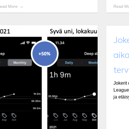
ead More
Read M
Joke
aik
ter
Jokerit
Leaguen
ja etäisy