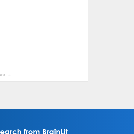
ore
arch from BrainLit