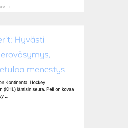
ore
rit: Hyvästi
aeroväsymys,
vetuloa menestys
 on Kontinental Hockey
 (KHL) läntisin seura. Peli on kovaa
y ...