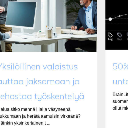
Yksilöllinen valaistus
50%
auttaa jaksamaan ja
unt
tehostaa työskentelyä
BrainLit
suomenk
ollut mi
aluaisitko mennä illalla väsyneenä
ukkumaan ja herätä aamuisin virkeänä?
äinkin yksinkertainen t ...