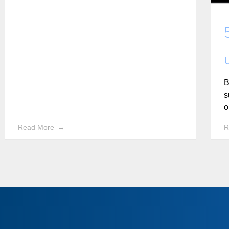
B
s
o
Read More
R