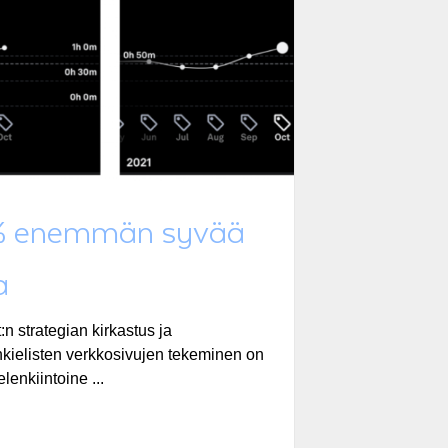
 enemmän syvää
a
:n strategian kirkastus ja
ielisten verkkosivujen tekeminen on
elenkiintoine ...