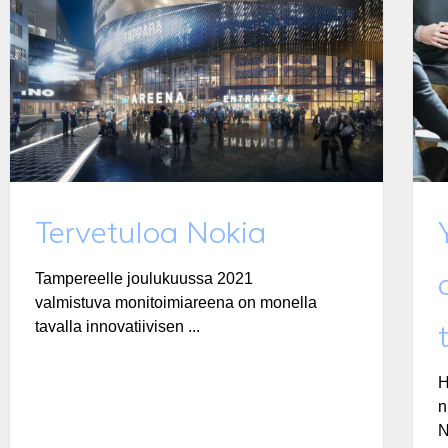
Tervetuloa Nokia
Tampereelle joulukuussa 2021
valmistuva monitoimiareena on monella
tavalla innovatiivisen ...
H
n
N