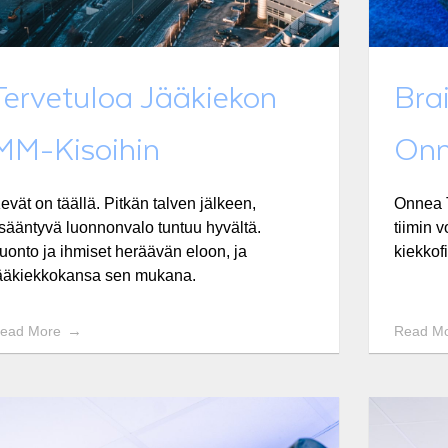
Tervetuloa Jääkiekon
Brai
MM-Kisoihin
Onn
evät on täällä. Pitkän talven jälkeen,
Onnea T
isääntyvä luonnonvalo tuntuu hyvältä.
tiimin 
uonto ja ihmiset heräävän eloon, ja
kiekkof
ääkiekkokansa sen mukana.
ead More
Read M