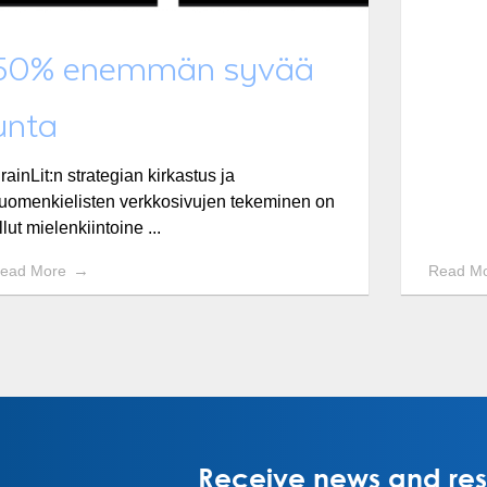
50% enemmän syvää
unta
rainLit:n strategian kirkastus ja
uomenkielisten verkkosivujen tekeminen on
llut mielenkiintoine ...
ead More
Read M
Receive news and rese