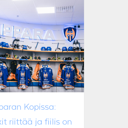
paran Kopissa:
it riittää ja fiilis on