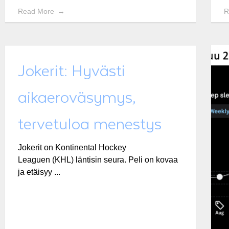
Read More
R
Jokerit: Hyvästi
aikaeroväsymys,
tervetuloa menestys
Jokerit on Kontinental Hockey
Leaguen (KHL) läntisin seura. Peli on kovaa
ja etäisyy ...