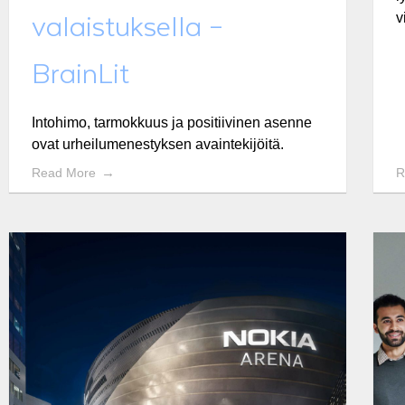
v
valaistuksella –
BrainLit
Intohimo, tarmokkuus ja positiivinen asenne
ovat urheilumenestyksen avaintekijöitä.
Read More
R