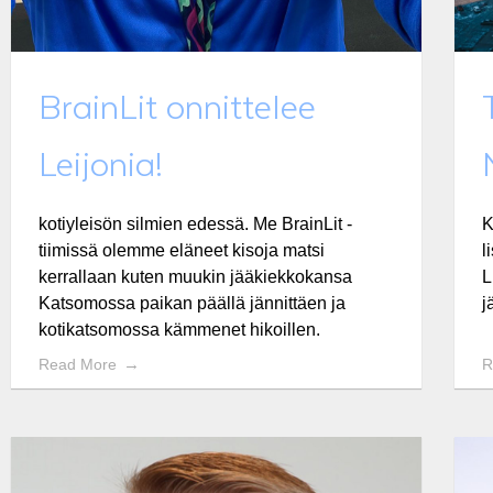
BrainLit onnittelee
Leijonia!
kotiyleisön silmien edessä. Me BrainLit -
K
tiimissä olemme eläneet kisoja matsi
l
kerrallaan kuten muukin jääkiekkokansa
L
Katsomossa paikan päällä jännittäen ja
j
kotikatsomossa kämmenet hikoillen.
Read More
R