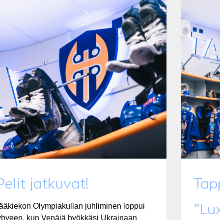
Pelit jatkuvat!
Tap
”Lux
ääkiekon Olympiakullan juhliminen loppui
yhyeen, kun Venäjä hyökkäsi Ukrainaan